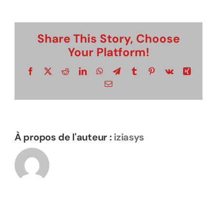
Jules-
Albert
Suivez le guide…
Share This Story, Choose
Your Platform!
Visite virtuelle
Facebook
X
Reddit
LinkedIn
WhatsApp
Telegram
Tumblr
Pinterest
Vk
Xing
Email
Rechercher:
À propos de l'auteur :
iziasys
Élément de menu