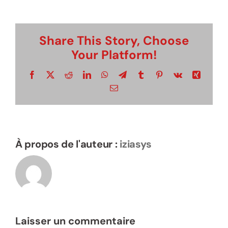
Suivez le guide…
Share This Story, Choose
Your Platform!
Visite virtuelle
Facebook
X
Reddit
LinkedIn
WhatsApp
Telegram
Tumblr
Pinterest
Vk
Xing
Email
Rechercher:
À propos de l'auteur :
iziasys
Élément de menu
Laisser un commentaire