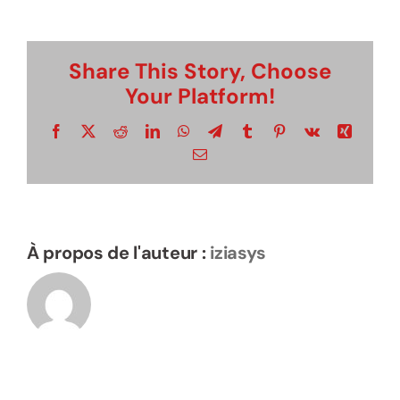
Louis
Suivez le guide…
Share This Story, Choose
Your Platform!
Visite virtuelle
Facebook
X
Reddit
LinkedIn
WhatsApp
Telegram
Tumblr
Pinterest
Vk
Xing
Email
Rechercher:
À propos de l'auteur :
iziasys
Élément de menu