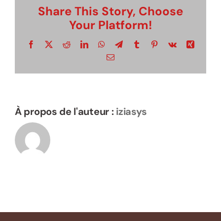
Share This Story, Choose
Your Platform!
Suivez le guide…
Facebook
X
Reddit
LinkedIn
WhatsApp
Telegram
Tumblr
Pinterest
Vk
Xing
Email
Visite virtuelle
À propos de l'auteur :
iziasys
Rechercher:
Élément de menu