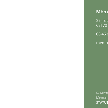
Mémo
37, ru
68170
06 46 
memoi
© Mémo
Mémoire
STATUT